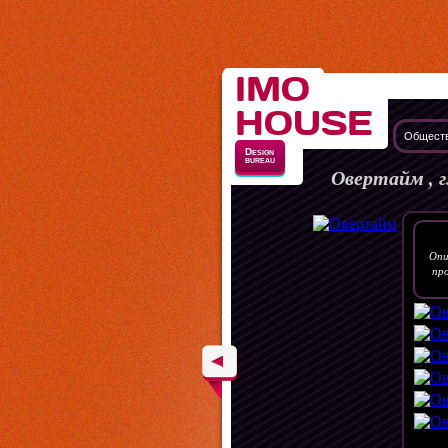
IMO
HOUSE
Обществ
Design
bureau
Овертайм , г
Опи
пр