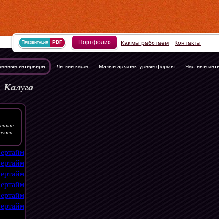
Портфолио
Презентация
PDF
Как мы работаем
Контакты
енные интерьеры
Летние кафе
Малые архитектурные формы
Частные инт
. Калуга
сание
оекта